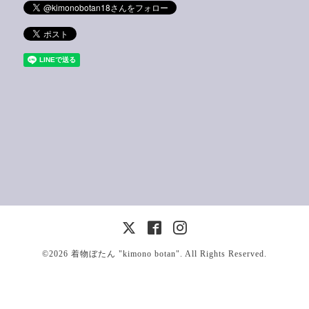
©2026
着物ぼたん "kimono botan"
. All Rights Reserved.